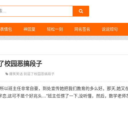
表情包
神回复
轻松一刻
网名签名
说说短句
了校园恶搞段子
1
爆笑笑话
别逗了校园恶搞段子
所以班主任非常自豪，到处宣传她把我们教育的多么好。那天,她又
早恋,这可不是个好兆头…”班主任愣了一下,没听懂，然后，数学老师