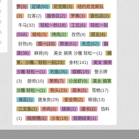
7
罗(3)
足球(50)
尼克斯(3)
纽约尼克斯队
7
(3)
拉客(2)
服务区(2)
罗赛(3)
面包店(2)
6
牛马(32)
轻松一秒(18)
工位(6)
轻松一刻
6
(558)
梭哈(3)
烤肉(2)
孜然(4)
周五(4)
6
好热(8)
周一(10)
熬夜(51)
失恋(52)
翻
译(38)
麻将(8)
美女 搞笑 沙雕 轻松一(1)
搞
笑、沙雕、轻松一刻(23)
身材(141)
美女 搞笑
沙雕 轻松一(1)
钓鱼(35)
蟑螂(19)
警示牌
(3)
厨师(10)
黑熊(7)
小龙虾(9)
美女 搞笑
沙雕 轻松一(1)
狗头(23)
周末(5)
雪糕(17)
海苔(1)
健身房(29)
安全带(2)
眼镜(13)
三文鱼(1)
炸鸡(6)
镜架(1)
退卡(1)
馅料
(1)
陆师傅(1)
沙发(18)
假期结束(1)