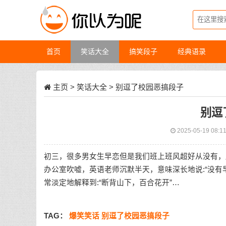
首页
笑话大全
搞笑段子
经典语录
主页
>
笑话大全
> 别逗了校园恶搞段子
别逗
2025-05-19 08:1
初三，很多男女生早恋但是我们班上班风超好从没有，
办公室吹嘘，英语老师沉默半天，意味深长地说:“没有
常淡定地解释到:“断背山下，百合花开”…
TAG：
爆笑笑话
别逗了校园恶搞段子