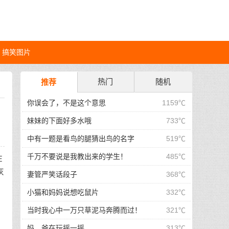
搞笑图片
热门
随机
推荐
你误会了，不是这个意思
1159℃
妹妹的下面好多水哦
733℃
中有一题是看鸟的腿猜出鸟的名字
519℃
千万不要说是我教出来的学生！
485℃
在
灰
妻管严笑话段子
368℃
小猫和妈妈说想吃鼠片
332℃
当时我心中一万只草泥马奔腾而过！
321℃
妈，爸在玩摇一摇
313℃