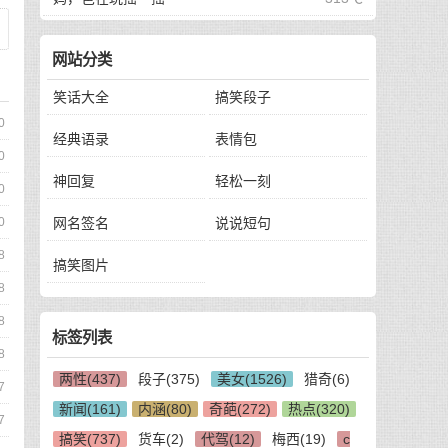
网站分类
笑话大全
搞笑段子
0
经典语录
表情包
0
神回复
轻松一刻
0
0
网名签名
说说短句
8
搞笑图片
8
8
标签列表
8
两性(437)
段子(375)
美女(1526)
猎奇(6)
7
新闻(161)
内涵(80)
奇葩(272)
热点(320)
7
搞笑(737)
货车(2)
代驾(12)
梅西(19)
c