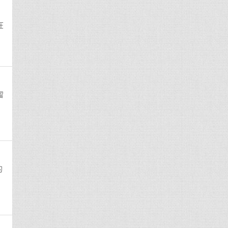
在
留
的