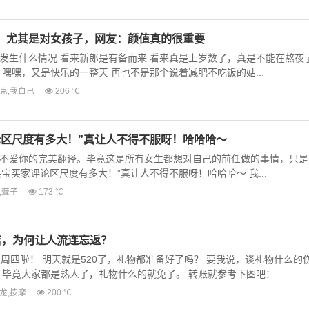
，尤其是对女孩子，网友：颜值真的很重要
发生什么情况 看来新郎是有备而来 看来真是上岁数了，真是不能在熬夜
嘿嘿，又是快乐的一整天 再也不是那个说着减肥不吃饭的姑...
克
,
我自己
206 ℃
论区尺度有多大！”真让人不得不服呀！哈哈哈～
不爱你的完美翻译。毕竟这是所有女生都想对自己的前任做的事情，只是
某宝买家评论区尺度有多大！”真让人不得不服呀！哈哈哈～ 我...
,
聋子
173 ℃
店，为何让人流连忘返？
今天周四啦！ 明天就是520了，礼物都准备好了吗？ 要我说，谈礼物什么的
毕竟大家都是熟人了，礼物什么的就免了。 转账就参考下图吧：...
龙
,
按摩
200 ℃