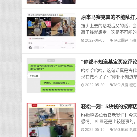
原来马赛克真的不能乱打
扭头上去的话喊岳父的话，会
赢了钱就想走，这是不可能的 
2022-06-05
TAG:
翻译
,
马赛
“你都不知道某宝买家评
哈哈哈哈哈，这句话真是古代
现在做不了了~ “你都不知道
2022-05-20
TAG:
尺度
,
哑巴
轻松一刻：5块钱的按摩
hello啊各位看官老爷们！
感情。 桂圆还是比较懂事的，
2022-05-19
TAG:
麻辣烫
,
成