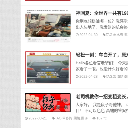
神回复：全世界一共有1
你到底想搭讪哪一位？我感觉
出人头地了，我发财的机会终
2022-04-30
TAG:
电水壶
,
紫
轻松一刻：车白开了，原
Hello各位看官老爷们！ 
家看了一眼，也没什么好看的
2022-04-28
TAG:
加油站
,
翻
老司机教你一招变粗变长
大家好， 我是段子哥他妹，
目！ 不可以色色 高端的答案
2022-03-21
TAG:
单身狗
,
回路
,
翻译
107 ℃