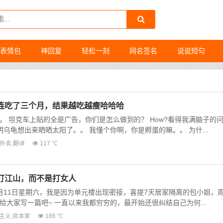
表情包
神回复
轻松一刻
网名签名
说说短句
连吃了三个月，结果越吃越瘦哈哈哈
。 坦克车上贴的全是广告，你们是怎么做到的？ How?看得我满脑子的
明乌龟想出来晒晒太阳了。。 我懂个你啊，你是孵蛋的嘛。。 为什...
外卖
,
翻译
117 ℃
打江山，而不是打女人
月11日星期六，我是因为单元楼出现密接，喜提7天居家隔离的包小姐，
大家写一篇吧~ 一直以来我都穷穷的，最开始还很纠结自己为何...
主义
,
资本家
186 ℃