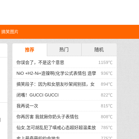
搞笑图片
热门
随机
推荐
你误会了，不是这个意思
1159℃
NiO +H2-Ni+造镍啊(化学公式表情包 造孽
936℃
问
啊表情包)
搞笑段子：因为和女朋友吵架闹别扭，女
894℃
朋友不理我了，于是我！
闭嘴！GUCCI GUCCI
822℃
我再说一次
815℃
你再厉害 我就揪你奶头子表情包
808℃
周
仙女,怎可胡乱犯了嗔戒心态超好超温柔放
785℃
下屠刀莫生气有点耐心保持理智那就
史上最奇葩的约会地方
775℃