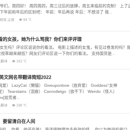
爷们，周四好！ 周四周四，周三过后的放肆，周五来临前的克制！ 上了
年前和年后的区别吧： 年前：年后再说 年后：不想活了 我...
结弦
,
让座
94 ℃
看的女孩，她为什么骂我？你们来评评理
女生吗？评论区说说你的看法。 电影上描述的女鬼，有见过卷发的吗？
视率越来越低？网友们评论区说一下你们的看法。 支持国货是...
,
翻译
162 ℃
英文网名带翻译简短2022
（纯爱） LazyCat（懒猫） Giveuponlove（放弃爱） Goddess°女神
定） Tearstains（泪痕） Cannotletgo（放不下） Weirdo（怪人）
rs[拾荒者...
,
翻译
196 ℃
，要留清白在人间
目的。 你看，他还在笑！ 我选择物理攻击有效的怪。 你以为她说的是口