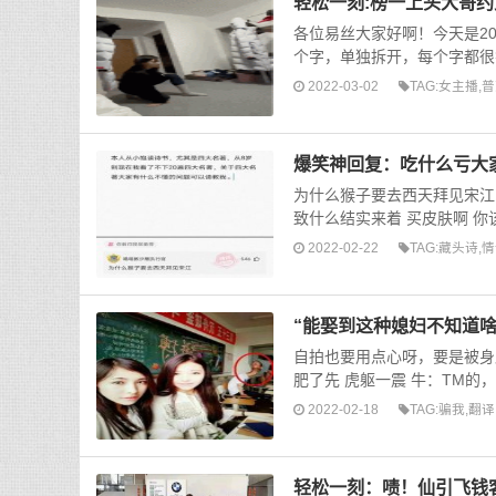
轻松一刻:榜一上头大哥约
各位易丝大家好啊！今天是2
个字，单独拆开，每个字都很符
2022-03-02
TAG:
女主播
,
普
爆笑神回复：吃什么亏大
为什么猴子要去西天拜见宋江 
致什么结实来着 买皮肤啊 你
2022-02-22
TAG:
藏头诗
,
情
“能娶到这种媳妇不知道啥
自拍也要用点心呀，要是被身
肥了先 虎躯一震 牛：TM的
2022-02-18
TAG:
骗我
,
翻译
轻松一刻：啧！仙引飞钱