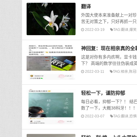
翻译
外国大使本来准备献上一对珍
苦无对策之下，只好再抓一只
2022-03-19
TAG:
翻译
,
爆笑
神回复：现在相亲真的全
这是对你有多内疚啊，显卡钱
下？ 高端的数学往往伪装成英
2022-03-11
TAG:
相亲
,
陈冠
轻松一下，谨防抑郁
每日必看，抑郁一下？！ 结巴 
数了一下，大概38科牙！！！
2022-03-07
TAG:
翻译
,
恐惧