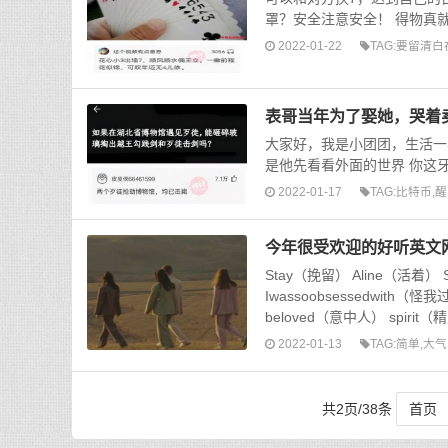
罩？安全注意安全！ 得物真就
2022-01-22
TAG:
要留清白
表哥当年为了娶她，哭着
大家好，我是小团团，生活一
是他先看看外面的世界 你这牙
2022-01-17
TAG:
比特币
,
醒
今年很受欢迎的好听英文
Stay（挽留） Aline（活着） S
Iwassoobsessedwith（
beloved（意中人） spirit（精
2022-01-13
TAG:
简单
,
大气
共2页/38条
首页