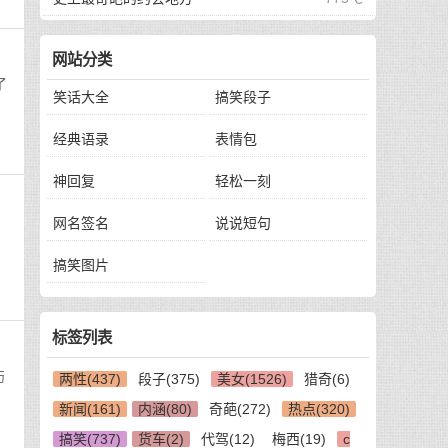
网站分类
了
笑话大全
搞笑段子
经典语录
表情包
神回复
轻松一刻
网名签名
说说短句
搞笑图片
标签列表
伤
两性(437)
段子(375)
美女(1526)
猎奇(6)
新闻(161)
内涵(80)
奇葩(272)
热点(320)
搞笑(737)
货车(2)
代驾(12)
梅西(19)
c