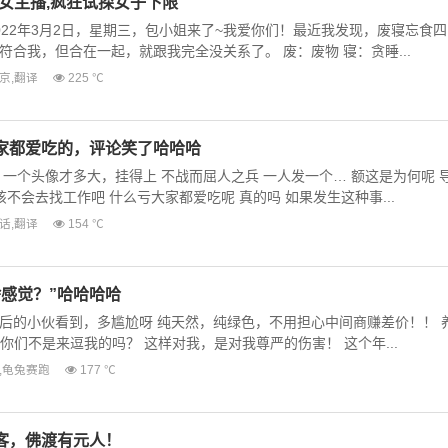
女主播,疯狂试探女子下限
022年3月2日，星期三，包小姐来了~我爱你们！最近我发现，废寝忘食四
合我，但合在一起，就跟我完全没关系了。 废：废物 寝：贪睡...
京
,
翻译
225 ℃
家都爱吃的，评论笑了哈哈哈
一个头像才多大，挂得上 不战而屈人之兵 一人发一个… 额这是为何呢 
该不会去找工作吧 什么亏大家都爱吃呢 真的吗 如果发生这种事...
话
,
翻译
154 ℃
感觉？”哈哈哈哈
后的小伙看到，多尴尬呀 纯天然，纯绿色，不用担心中间商赚差价！！ 
，你们不是来逗我的吗？ 这样对我，是对我尊严的伤害！ 这个年...
,
龟兔赛跑
177 ℃
客，佛渡有元人！