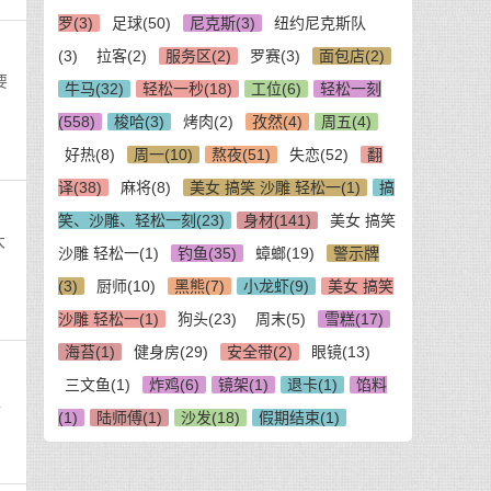
罗(3)
足球(50)
尼克斯(3)
纽约尼克斯队
(3)
拉客(2)
服务区(2)
罗赛(3)
面包店(2)
要
牛马(32)
轻松一秒(18)
工位(6)
轻松一刻
(558)
梭哈(3)
烤肉(2)
孜然(4)
周五(4)
好热(8)
周一(10)
熬夜(51)
失恋(52)
翻
译(38)
麻将(8)
美女 搞笑 沙雕 轻松一(1)
搞
笑、沙雕、轻松一刻(23)
身材(141)
美女 搞笑
大
沙雕 轻松一(1)
钓鱼(35)
蟑螂(19)
警示牌
(3)
厨师(10)
黑熊(7)
小龙虾(9)
美女 搞笑
沙雕 轻松一(1)
狗头(23)
周末(5)
雪糕(17)
海苔(1)
健身房(29)
安全带(2)
眼镜(13)
三文鱼(1)
炸鸡(6)
镜架(1)
退卡(1)
馅料
栏
(1)
陆师傅(1)
沙发(18)
假期结束(1)