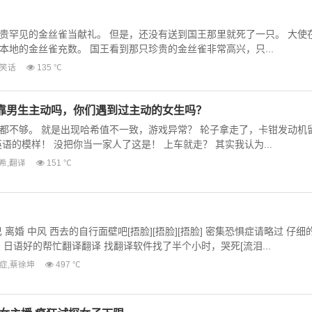
贵罕见的金丝雀当献礼。 但是，还没有送到国王那里就死了一只。 大使
本地的金丝雀充数。 国王看到那只珍贵的金丝雀非常高兴，只...
笑话
135 ℃
靠男生主动吗，你们遇到过主动的女生吗？
都不够。 就是出现哈希值不一致，游戏异常？ 轮子拿走了，卡钳发动机
语的模样！ 没把你当一家人了这是！ 上车就走？ 其实我认为...
希
,
翻译
151 ℃
离婚 中风 西去的自行面壁吧[捂脸][捂脸][捂脸] 密集恐惧症请略过 仔细
 日语好的帮忙翻译翻译 找翻译软件找了半个小时，哭死[流泪...
症
,
蔡徐坤
497 ℃