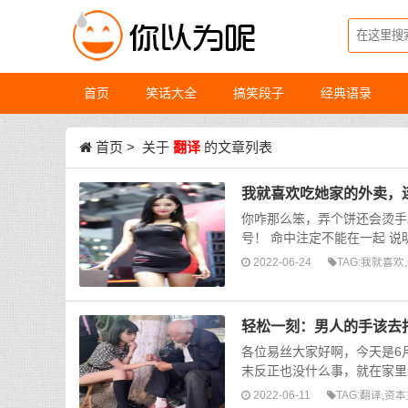
首页
笑话大全
搞笑段子
经典语录
首页
> 关于
翻译
的文章列表
我就喜欢吃她家的外卖，
你咋那么笨，弄个饼还会烫手
号！ 命中注定不能在一起 说
2022-06-24
TAG:
我就喜欢
,
轻松一刻：男人的手该去
各位易丝大家好啊，今天是6
末反正也没什么事，就在家里给
2022-06-11
TAG:
翻译
,
资本