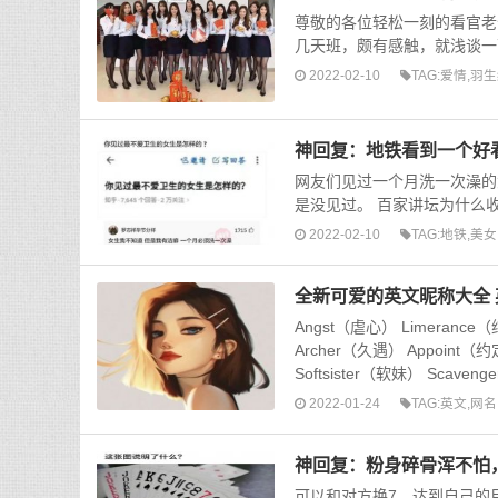
尊敬的各位轻松一刻的看官老
几天班，颇有感触，就浅谈一下
2022-02-10
TAG:
爱情
,
羽生
神回复：地铁看到一个好
网友们见过一个月洗一次澡的
是没见过。 百家讲坛为什么收
2022-02-10
TAG:
地铁
,
美女
全新可爱的英文昵称大全 
Angst（虐心） Limerance
Archer（久遇） Appoint（约
Softsister（软妹） Scavenge
2022-01-24
TAG:
英文
,
网名
神回复：粉身碎骨浑不怕
可以和对方换7，达到自己的