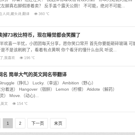
左脚真右脚假掺着卖？ 反手盖个露天公厕！ 不可能，绝对不可能...
在人间
,
藏头诗
,
翻译
360 ℃
卖掉73枚比特币，现在睡觉都会笑醒了
半欢喜一半忧，小团团每天分享，愿你笑口常开 首先你要能砸碎玻璃 可
是不是该刷刷了，看着有点黄啊 你个看牙的懂什么台风 听说...
了
,
我喜欢
196 ℃
网名 简单大气的英文网名带翻译
truggle（挣扎） Lucky.（幸运） Ambition（野心）
怪我过分着迷） Hangover（宿醉） Lemon（柠檬） Atidote（解药）
灵） Move.（动心)...
,
英文
154 ℃
1
2
下一页
末页