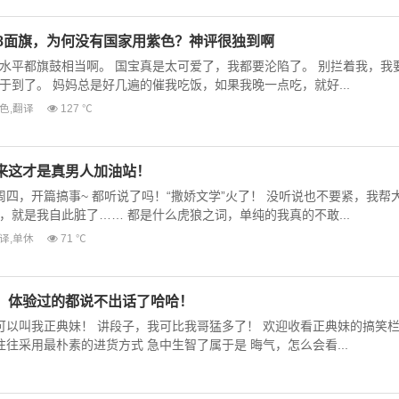
98面旗，为何没有国家用紫色？神评很独到啊
水平都旗鼓相当啊。 国宝真是太可爱了，我都要沦陷了。 别拦着我，我
于到了。 妈妈总是好几遍的催我吃饭，如果我晚一点吃，就好...
色
,
翻译
127 ℃
来这才是真男人加油站！
今天周四，开篇搞事~ 都听说了吗！“撒娇文学”火了！ 没听说也不要紧，我帮
，就是我自此脏了…… 都是什么虎狼之词，单纯的我真的不敢...
译
,
单休
71 ℃
，体验过的都说不出话了哈哈！
 可以叫我正典妹！ 讲段子，我可比我哥猛多了！ 欢迎收看正典妹的搞笑
往往采用最朴素的进货方式 急中生智了属于是 晦气，怎么会看...