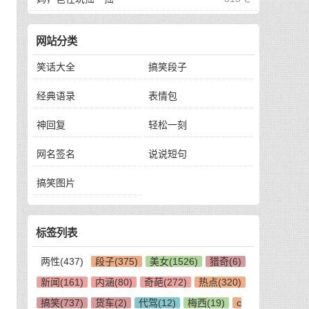
网站分类
笑话大全
搞笑段子
经典语录
表情包
神回复
轻松一刻
网名签名
说说短句
搞笑图片
标签列表
两性(437)
段子(375)
美女(1526)
猎奇(6)
新闻(161)
内涵(80)
奇葩(272)
热点(320)
搞笑(737)
货车(2)
代驾(12)
梅西(19)
c