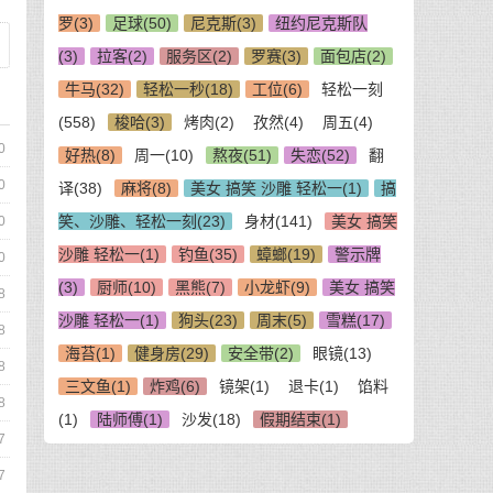
罗(3)
足球(50)
尼克斯(3)
纽约尼克斯队
(3)
拉客(2)
服务区(2)
罗赛(3)
面包店(2)
牛马(32)
轻松一秒(18)
工位(6)
轻松一刻
(558)
梭哈(3)
烤肉(2)
孜然(4)
周五(4)
0
好热(8)
周一(10)
熬夜(51)
失恋(52)
翻
0
译(38)
麻将(8)
美女 搞笑 沙雕 轻松一(1)
搞
笑、沙雕、轻松一刻(23)
身材(141)
美女 搞笑
0
沙雕 轻松一(1)
钓鱼(35)
蟑螂(19)
警示牌
0
(3)
厨师(10)
黑熊(7)
小龙虾(9)
美女 搞笑
8
沙雕 轻松一(1)
狗头(23)
周末(5)
雪糕(17)
8
海苔(1)
健身房(29)
安全带(2)
眼镜(13)
8
三文鱼(1)
炸鸡(6)
镜架(1)
退卡(1)
馅料
8
(1)
陆师傅(1)
沙发(18)
假期结束(1)
7
7