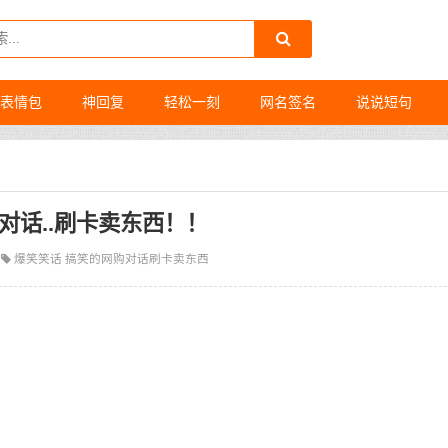
表情包
神回复
轻松一刻
网名签名
说说短句
对话..刷卡卖东西！！
爆笑笑话
搞笑的网购对话刷卡卖东西