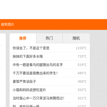
搞笑图片
热门
随机
推荐
你误会了，不是这个意思
1159℃
妹妹的下面好多水哦
733℃
中有一题是看鸟的腿猜出鸟的名字
519℃
千万不要说是我教出来的学生！
485℃
妻管严笑话段子
368℃
小猫和妈妈说想吃鼠片
332℃
当时我心中一万只草泥马奔腾而过！
321℃
妈，爸在玩摇一摇
313℃