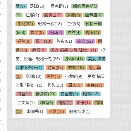
0
罗(3)
足球(50)
尼克斯(3)
纽约尼克斯队
0
(3)
拉客(2)
服务区(2)
罗赛(3)
面包店(2)
0
牛马(32)
轻松一秒(18)
工位(6)
轻松一刻
(558)
梭哈(3)
烤肉(2)
孜然(4)
周五(4)
0
好热(8)
周一(10)
熬夜(51)
失恋(52)
翻
8
译(38)
麻将(8)
美女 搞笑 沙雕 轻松一(1)
搞
8
笑、沙雕、轻松一刻(23)
身材(141)
美女 搞笑
8
沙雕 轻松一(1)
钓鱼(35)
蟑螂(19)
警示牌
8
(3)
厨师(10)
黑熊(7)
小龙虾(9)
美女 搞笑
7
沙雕 轻松一(1)
狗头(23)
周末(5)
雪糕(17)
7
海苔(1)
健身房(29)
安全带(2)
眼镜(13)
7
三文鱼(1)
炸鸡(6)
镜架(1)
退卡(1)
馅料
7
(1)
陆师傅(1)
沙发(18)
假期结束(1)
6
6