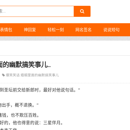
表情包
神回复
轻松一刻
网名签名
说说短句
的幽默搞笑事儿..
爆笑笑话
婚姻里面的幽默搞笑事儿
带到圣坛前交给新郎时，最好对他说句话。”
物出手，概不退换。”
赌钱，也不欺压百姓。
好的，他也得意的说：三星伴月。