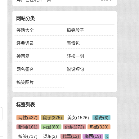
网站分类
笑话大全
搞笑段子
经典语录
表情包
神回复
轻松一刻
网名签名
说说短句
搞笑图片
标签列表
两性(437)
段子(375)
美女(1526)
猎奇(6)
新闻(161)
内涵(80)
奇葩(272)
热点(320)
搞笑(737)
货车(2)
代驾(12)
梅西(19)
c