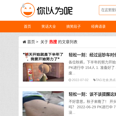
首页
笑话大全
搞笑段子
经典语录
首页
> 关于
热搜
的文章列表
轻松一刻：经过运钞车时
各位秋裤，下半年的努力开始了！
PK进行中 154人 1. 准备
废...
2022-07-02
TAG:
社会
,
热点
轻松一刻：该不该提醒这
不好意思，秋子来晚了！ 开
吗？ 2022-06-29 PK进行
没...