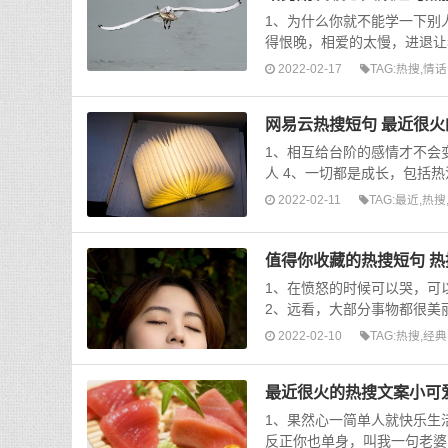
1、为什么你就不能学一下别
得恨晚，相爱的太慢，进退让我
2022-02-17
TAG:
热搜
,
情话
网易云热搜短句 最近很
1、相互给台阶的感情才不会
人 4、一切都是成长，包括热
2022-02-11
TAG:
最近
,
热搜
值得你收藏的热搜短句 
1、在愤怒的时候可以哭，可
2、远看，大部分事物都很美丽
2022-02-10
TAG:
热搜
,
经典
最近很火的热搜文案小可
1、果然心一简单人就快乐生
反正你也单身，叫我一句老婆怎