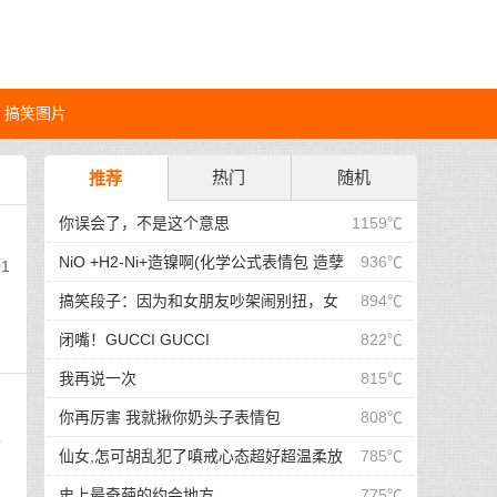
搞笑图片
热门
随机
推荐
你误会了，不是这个意思
1159℃
NiO +H2-Ni+造镍啊(化学公式表情包 造孽
936℃
1
啊表情包)
搞笑段子：因为和女朋友吵架闹别扭，女
894℃
朋友不理我了，于是我！
闭嘴！GUCCI GUCCI
822℃
我再说一次
815℃
你再厉害 我就揪你奶头子表情包
808℃
过
仙女,怎可胡乱犯了嗔戒心态超好超温柔放
785℃
下屠刀莫生气有点耐心保持理智那就
史上最奇葩的约会地方
775℃