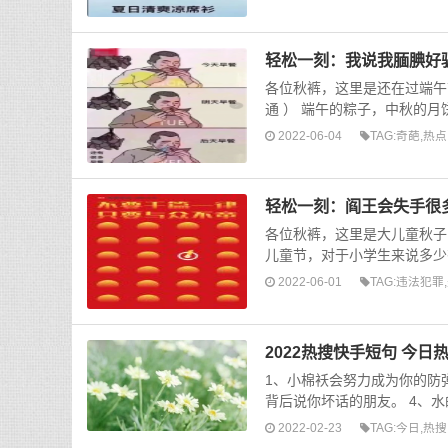
轻松一刻：我说我腼腆好
各位秋裤，这里是还在过端午
通 ） 端午的粽子，中秋的月
2022-06-04
TAG:
奇葩
,
热点
轻松一刻：阎王会失手很
各位秋裤，这里是大儿童秋子
儿童节，对于小学生来说多少
2022-06-01
TAG:
违法犯罪
,
2022热搜快手短句 今日
1、小棉袄会努力成为你的防
背后说你坏话的朋友。 4、水
2022-02-23
TAG:
今日
,
热搜