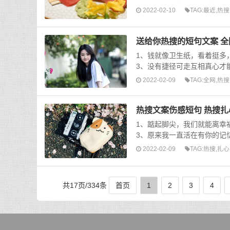
2022-02-10
TAG:
最近
,
热搜
送给你热搜的短句文案 
1、钱就像卫生纸，看着挺多
3、没有捷径可走互相真心才能
2022-02-09
TAG:
全网
,
热搜
热搜文案伤感短句 热搜扎
1、踮起脚尖，我们就能离幸
3、原来我一直活在有你的记忆
2022-02-09
TAG:
热搜
,
扎心
共17页/334条
首页
1
2
3
4