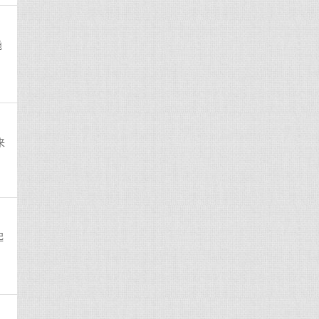
脆
来
起