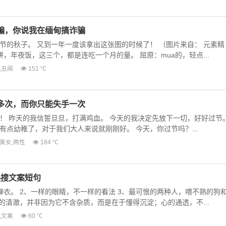
骗，你说我在缅甸搞诈骗
节的秋子。 又到一年一度该拿出这张图的时候了！ （图片来自： 元素精
饼，年夜饭，这三个，都是连吃一个月的量。 屈原：mua的，轻点...
,
丑闻
151 ℃
多次，而你只能失手一次
！ 昨天的我信誓旦旦，打满鸡血。 今天的我决定先放下一切，好好过节
有点幼稚了，对于我们大人来说就刚刚好。 今天，你过节吗？...
美女
,
两性
184 ℃
热搜文案短句
弹衣。 2、一样的眼睛，不一样的看法 3、最可恨的两种人，喂不熟的狗
的清澈，并非因为它不含杂质，而是在于懂得沉淀；心的通透，不...
,
文案
60 ℃