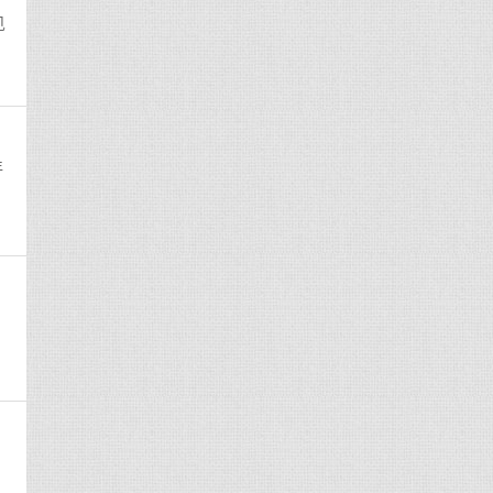
见
年
、