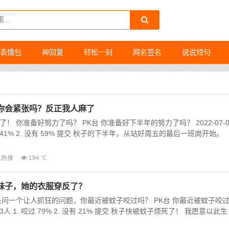
表情包
神回复
轻松一刻
网名签名
说说短句
你会紧张吗？反正我人麻了
 你准备好努力了吗？ PK台 你准备好下半年的努力了吗？ 2022-07-0
好了 41% 2. 没有 59% 提交 秋子的下半年，从站好周五的最后一班岗开始。
,
热搜
194 ℃
妹子，她的衣服穿反了？
头问一个让人抓狂的问题，你最近被蚊子咬过吗？ PK台 你最近被蚊子咬
中 73人 1. 咬过 79% 2. 没有 21% 提交 秋子快被蚊子烦死了！ 我愿意以此生