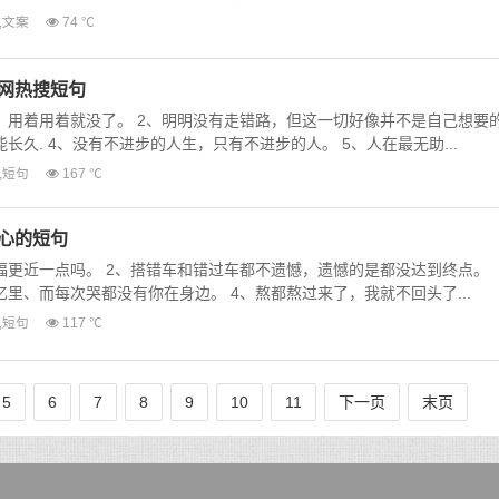
,
文案
74 ℃
全网热搜短句
，用着用着就没了。 2、明明没有走错路，但这一切好像并不是自己想要
长久. 4、没有不进步的人生，只有不进步的人。 5、人在最无助...
,
短句
167 ℃
心的短句
福更近一点吗。 2、搭错车和错过车都不遗憾，遗憾的是都没达到终点。
里、而每次哭都没有你在身边。 4、熬都熬过来了，我就不回头了...
,
短句
117 ℃
5
6
7
8
9
10
11
下一页
末页