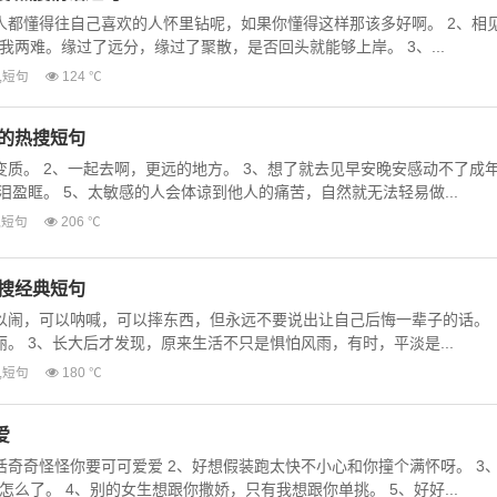
人都懂得往自己喜欢的人怀里钻呢，如果你懂得这样那该多好啊。 2、相
两难。缘过了远分，缘过了聚散，是否回头就能够上岸。 3、...
,
短句
124 ℃
火的热搜短句
变质。 2、一起去啊，更远的地方。 3、想了就去见早安晚安感动不了成
泪盈眶。 5、太敏感的人会体谅到他人的痛苦，自然就无法轻易做...
,
短句
206 ℃
热搜经典短句
以闹，可以呐喊，可以摔东西，但永远不要说出让自己后悔一辈子的话。
。 3、长大后才发现，原来生活不只是惧怕风雨，有时，平淡是...
,
短句
180 ℃
爱
活奇奇怪怪你要可可爱爱 2、好想假装跑太快不小心和你撞个满怀呀。 3
么了。 4、别的女生想跟你撒娇，只有我想跟你单挑。 5、好好...