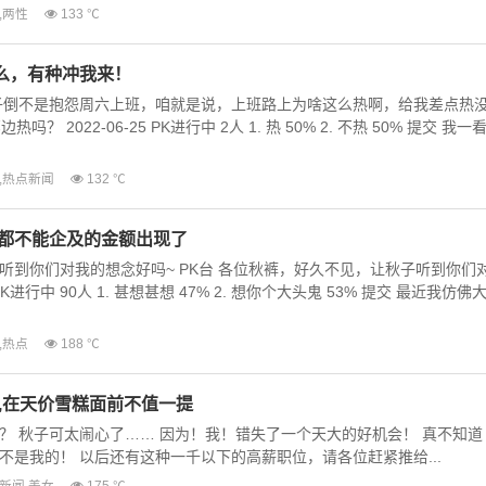
,
两性
133 ℃
么，有种冲我来！
子倒不是抱怨周六上班，咱就是说，上班路上为啥这么热啊，给我差点热
？ 2022-06-25 PK进行中 2人 1. 热 50% 2. 不热 50% 提交 我一
,
热点新闻
132 ℃
子都不能企及的金额出现了
听到你们对我的想念好吗~ PK台 各位秋裤，好久不见，让秋子听到你们
 PK进行中 90人 1. 甚想甚想 47% 2. 想你个大头鬼 53% 提交 最近我仿佛
,
热点
188 ℃
,在天价雪糕面前不值一提
？ 秋子可太闹心了…… 因为！我！错失了一个天大的好机会！ 真不知道
不是我的！ 以后还有这种一千以下的高薪职位，请各位赶紧推给...
新闻
,
美女
175 ℃