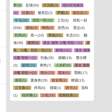
罗(3)
足球(50)
尼克斯(3)
纽约尼克斯队
(3)
拉客(2)
服务区(2)
罗赛(3)
面包店(2)
牛马(32)
轻松一秒(18)
工位(6)
轻松一刻
(558)
梭哈(3)
烤肉(2)
孜然(4)
周五(4)
好热(8)
周一(10)
熬夜(51)
失恋(52)
翻
译(38)
麻将(8)
美女 搞笑 沙雕 轻松一(1)
搞
笑、沙雕、轻松一刻(23)
身材(141)
美女 搞笑
沙雕 轻松一(1)
钓鱼(35)
蟑螂(19)
警示牌
是
(3)
厨师(10)
黑熊(7)
小龙虾(9)
美女 搞笑
沙雕 轻松一(1)
狗头(23)
周末(5)
雪糕(17)
海苔(1)
健身房(29)
安全带(2)
眼镜(13)
三文鱼(1)
炸鸡(6)
镜架(1)
退卡(1)
馅料
(1)
陆师傅(1)
沙发(18)
假期结束(1)