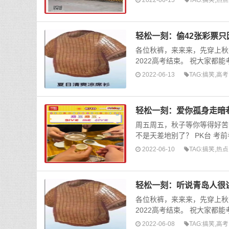
轻松一刻：偷42张彩票
各位秋裤，来来来，先穿上秋
2022高考结束。 祝大家都
2022-06-13
TAG:
搞笑
,
高考
轻松一刻：爱你孤身走暗
周五周五，秋子等你等得好苦
不是天差地别了？ PK台 考前考后
2022-06-10
TAG:
搞笑
,
热点
轻松一刻：听说青岛人很
各位秋裤，来来来，先穿上秋
2022高考结束。 祝大家都
2022-06-08
TAG:
搞笑
,
高考