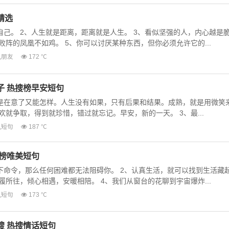
精选
自己。 2、人生就是距离，距离就是人生。 3、看似坚强的人，内心越是
败阵的凤凰不如鸡。 5、你可以讨厌某种东西，但你必须允许它的...
,
朋友
172 ℃
子 热搜榜早安短句
是在意了又能怎样。人生没有如果，只有后果和结果。成熟，就是用微笑
欢就争取，得到就珍惜，错过就忘记。早安，新的一天。 3、最...
,
短句
187 ℃
搜榜唯美短句
下命令，那么任何困难都无法阻碍你。 2、认真生活，就可以找到生活藏
履所往，倾心相遇，安暖相陪。 4、我们从窗台的花聊到宇宙爆炸...
,
短句
173 ℃
搜 热搜情话短句