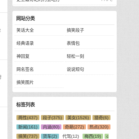
网站分类
没
笑话大全
搞笑段子
看
经典语录
表情包
神回复
轻松一刻
网名签名
说说短句
对
搞笑图片
大
标签列表
两性(437)
段子(375)
美女(1526)
猎奇(6)
新闻(161)
内涵(80)
奇葩(272)
热点(320)
搞笑(737)
货车(2)
代驾(12)
梅西(19)
c