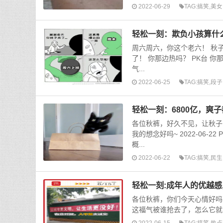
2022-06-29
TAG:
搞笑
,
美女
轻松一刻：欺负小孩算什
周六周六，你这个老六！ 秋
了！ 你那边热吗？ PK台 你那边热吗
气...
2022-06-25
TAG:
搞笑
,
段子
轻松一刻：6800亿，爽
各位秋裤，好久不见，让秋子
我的想念好吗~ 2022-06-22
概...
2022-06-22
TAG:
搞笑
,
民生
轻松一刻:成年人的优越感
各位秋裤，你们今天心情好吗
这福气被谁抢去了，怎么它就
2022-06-15
TAG:
搞笑
,
热点