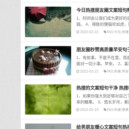
今日热搜朋友圈文案短句
1、时间会让我们成为更好的
弱。 4、得胜的狸猫欢如虎，
2022-02-22
TAG:
今日
,
热搜
朋友圈秒赞高质量早安句
1、有些事，不是不在意，而
面对一切小事。早安。 2、喜
2022-02-22
TAG:
热搜
,
早安
热搜的文案短句干净 热
1、如果你强大到足够对自己
来的糖果。 3、悠长岁月，素
2022-02-19
TAG:
热搜
,
唯美
给男朋友暖心文案短句热