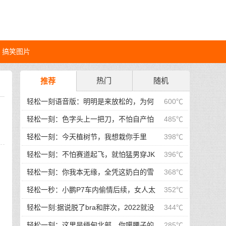
搞笑图片
热门
随机
推荐
轻松一刻语音版：明明是来放松的，为何
600℃
更累了
轻松一刻：色字头上一把刀，不怕自产怕
485℃
自销！
轻松一刻：今天植树节，我想栽你手里
398℃
轻松一刻：不怕赛道起飞，就怕猛男穿JK
396℃
轻松一刻：你我本无缘，全凭这奶白的雪
368℃
子！
轻松一秒：小鹏P7车内偷情后续，女人太
352℃
倒霉了…
轻松一刻:据说脱了bra和胖次，2022就没
344℃
有凶兆和苦头？
轻松一刻：这里是缅甸北部，你噶腰子的
285℃