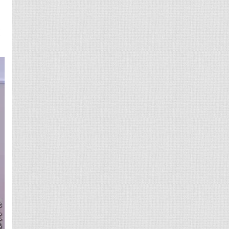
）
致
！