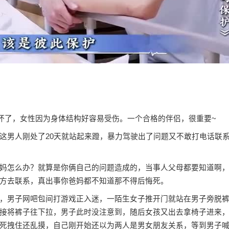
犁坏了，女性因为身体结构好容易受伤。一个合格的伴侣，很重要~
这男人刚处了20天就站起来蹬，暴力驾驶出了问题又不敢打电话联
妈怎么办？就算是你俩自己的问题造成的，当事人父母都要知道啊
方去联系，真出事你爸妈都不知道那不得后悔死。
，男子网吧包间打游戏正入迷，一陌生女子推开门就站在男子旁脱
接将裤子往下拉，男子此时没注意到，随后女孩又出去拿椅子进来
死拽住还乱摸，自己刚开始还以为两人是男女朋友关系，等到男子