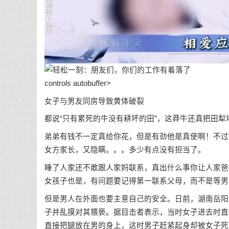
controls autobuffer>
女子与男友同房导致黄体破裂
都说“只有累死的牛没有耕坏的田”，这莽牛还真把田
弟弟有钱不一定真给你花，但是有劲他是真使啊！不过
女方家长，又隐瞒。。。多少有点没有担当了。
睡了人家还不敢跟人家妈联系，真出什么事你让人家爸
女孩子也是，有问题要记得第一联系父母，而不是等男
但是男人在外面也要主意自己的安全。日前，湖南岳阳
子并乱摸对其猥亵。据目击者表示，当时女子进去时直
直接把腿放在男的身上，这时男子赶紧起身却被女子死