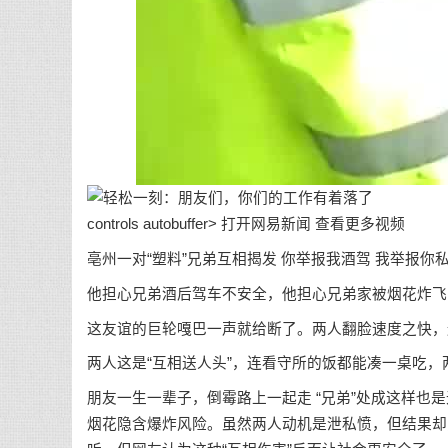
controls autobuffer> 打开网易新闻 查看更多视频
亳州一对“塑料”兄弟互相揭发 你举报我酒驾 我举报你
他担心兄弟酒后驾车不安全，他担心兄弟家被烟花炸飞
这友谊的巨轮嘎巴一声就给断了。两人翻脸速度之快，
两人这是“互相送人头”，连看守所的饭都能凑一桌吃
朋友一生一辈子，倒霉路上一起走 “兄弟”处成这样也
烟花隐含爆炸风险。虽然两人动机是泄私愤，但结果却