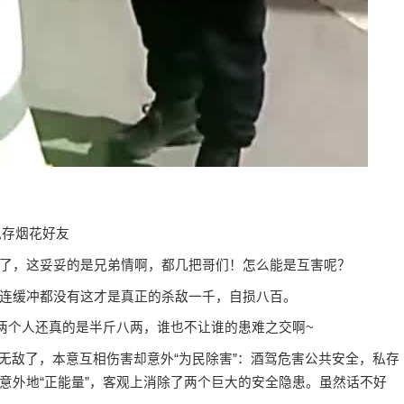
私存烟花好友
了，这妥妥的是兄弟情啊，都几把哥们！怎么能是互害呢？
连缓冲都没有这才是真正的杀敌一千，自损八百。
，两个人还真的是半斤八两，谁也不让谁的患难之交啊~
是无敌了，本意互相伤害却意外“为民除害”：酒驾危害公共安全，私存
意外地“正能量”，客观上消除了两个巨大的安全隐患。虽然话不好