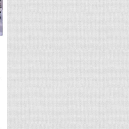
系
，
裤
，
喊