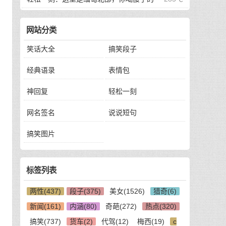
，
地方
网站分类
笑话大全
搞笑段子
经典语录
表情包
神回复
轻松一刻
手
网名签名
说说短句
搞笑图片
标签列表
两性(437)
段子(375)
美女(1526)
猎奇(6)
新闻(161)
内涵(80)
奇葩(272)
热点(320)
搞笑(737)
货车(2)
代驾(12)
梅西(19)
c