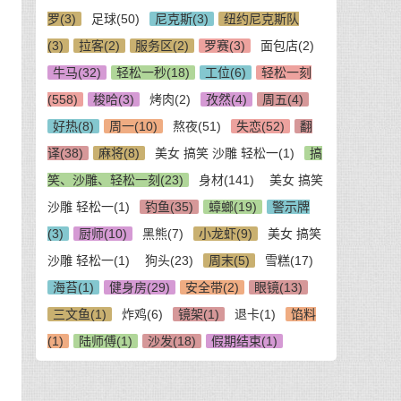
罗(3)
足球(50)
尼克斯(3)
纽约尼克斯队
(3)
拉客(2)
服务区(2)
罗赛(3)
面包店(2)
牛马(32)
轻松一秒(18)
工位(6)
轻松一刻
(558)
梭哈(3)
烤肉(2)
孜然(4)
周五(4)
好热(8)
周一(10)
熬夜(51)
失恋(52)
翻
译(38)
麻将(8)
美女 搞笑 沙雕 轻松一(1)
搞
笑、沙雕、轻松一刻(23)
身材(141)
美女 搞笑
沙雕 轻松一(1)
钓鱼(35)
蟑螂(19)
警示牌
(3)
厨师(10)
黑熊(7)
小龙虾(9)
美女 搞笑
沙雕 轻松一(1)
狗头(23)
周末(5)
雪糕(17)
海苔(1)
健身房(29)
安全带(2)
眼镜(13)
三文鱼(1)
炸鸡(6)
镜架(1)
退卡(1)
馅料
(1)
陆师傅(1)
沙发(18)
假期结束(1)