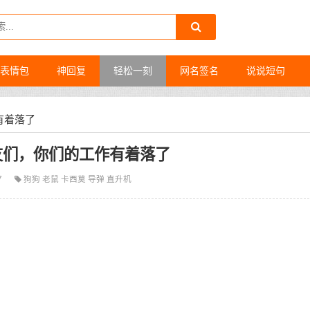
表情包
神回复
轻松一刻
网名签名
说说短句
有着落了
友们，你们的工作有着落了
7
狗狗
老鼠
卡西莫
导弹
直升机