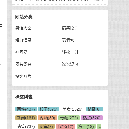
地方
网站分类
样
笑话大全
搞笑段子
经典语录
表情包
神回复
轻松一刻
筑
网名签名
说说短句
搞笑图片
标签列表
两性(437)
段子(375)
美女(1526)
猎奇(6)
新闻(161)
内涵(80)
奇葩(272)
热点(320)
搞笑(737)
货车(2)
代驾(12)
梅西(19)
c