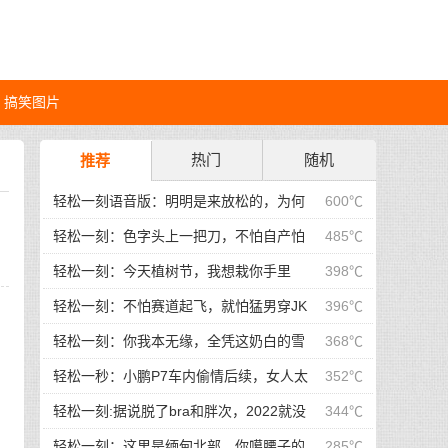
搞笑图片
热门
随机
推荐
轻松一刻语音版：明明是来放松的，为何
600℃
更累了
轻松一刻：色字头上一把刀，不怕自产怕
485℃
自销！
轻松一刻：今天植树节，我想栽你手里
398℃
轻松一刻：不怕赛道起飞，就怕猛男穿JK
396℃
轻松一刻：你我本无缘，全凭这奶白的雪
368℃
子！
轻松一秒：小鹏P7车内偷情后续，女人太
352℃
倒霉了…
轻松一刻:据说脱了bra和胖次，2022就没
344℃
有凶兆和苦头？
轻松一刻：这里是缅甸北部，你噶腰子的
285℃