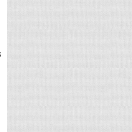
的
先
需