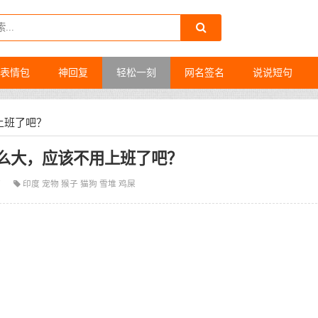
表情包
神回复
轻松一刻
网名签名
说说短句
上班了吧？
么大，应该不用上班了吧？
7
印度
宠物
猴子
猫狗
雪堆
鸡屎