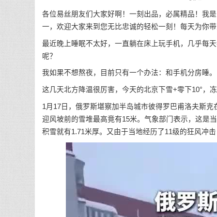
各位易丝朋友们大家好啊！一刻出品，必属精品！我是写
一，欢迎大家来到您无比忠诚的轻松一刻！每天为你带
最近晚上睡眠不太好，一直躺在床上玩手机，几乎每天
呢？
我如果不想熬夜，目前只有一个办法：和手机分房睡。
这几天北方降温很厉害，今天的北京下雪+零下10°
1月17日，俄罗斯堪察加半岛城市彼得罗巴甫洛夫斯
迎风坡前的雪堆最高竟有15米。气象部门表示，这是当
积雪就有1.71米厚。又由于当地经历了11级的狂风冲