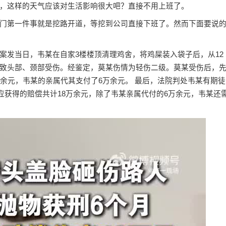
，这样的天气应该对生活影响很大吧？直接不用上班了。
门第一件事就是挖路开道，等挖到公司直接下班了。然而下面要说
案发当日，韦某在自家3楼楼顶清理鸡舍，将鸡屎装入袋子后，从12
致头部、颈部受伤。经鉴定，莫某伤情为轻伤二级。莫某受伤后，
余元，韦某的亲属代其支付了6万余元。 最后，法院判处韦某有期徒
某应获得的赔偿共计18万余元，除了韦某亲属代付的6万余元，韦某还