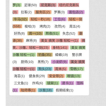
罗(3)
足球(50)
尼克斯(3)
纽约尼克斯队
(3)
拉客(2)
服务区(2)
罗赛(3)
面包店(2)
牛马(32)
轻松一秒(18)
工位(6)
轻松一刻
(558)
梭哈(3)
烤肉(2)
孜然(4)
周五(4)
好热(8)
周一(10)
熬夜(51)
失恋(52)
翻
译(38)
麻将(8)
美女 搞笑 沙雕 轻松一(1)
搞
笑、沙雕、轻松一刻(23)
身材(141)
美女 搞笑
沙雕 轻松一(1)
钓鱼(35)
蟑螂(19)
警示牌
(3)
厨师(10)
黑熊(7)
小龙虾(9)
美女 搞笑
沙雕 轻松一(1)
狗头(23)
周末(5)
雪糕(17)
海苔(1)
健身房(29)
安全带(2)
眼镜(13)
三文鱼(1)
炸鸡(6)
镜架(1)
退卡(1)
馅料
(1)
陆师傅(1)
沙发(18)
假期结束(1)