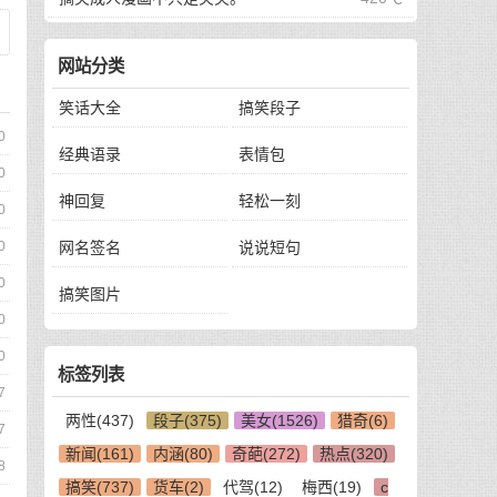
网站分类
笑话大全
搞笑段子
0
经典语录
表情包
0
神回复
轻松一刻
0
0
网名签名
说说短句
0
搞笑图片
0
0
标签列表
7
两性(437)
段子(375)
美女(1526)
猎奇(6)
7
新闻(161)
内涵(80)
奇葩(272)
热点(320)
8
搞笑(737)
货车(2)
代驾(12)
梅西(19)
c