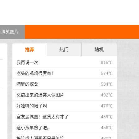
搞笑图片
热门
随机
推荐
我再说一次
815℃
老头的鸡鸡很厉害！
574℃
酒醉的探戈
534℃
恶搞出来的爆笑人像图片
492℃
好独特的帽子啊
476℃
室友恶搞图！这货太有才了
459℃
这小孩早熟了吧。
458℃
搞笑成人漫画不只是笑笑。
420℃