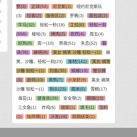
8
罗(3)
足球(50)
尼克斯(3)
纽约尼克斯队
8
(3)
拉客(2)
服务区(2)
罗赛(3)
面包店(2)
6
牛马(32)
轻松一秒(18)
工位(6)
轻松一刻
6
(558)
梭哈(3)
烤肉(2)
孜然(4)
周五(4)
5
好热(8)
周一(10)
熬夜(51)
失恋(52)
翻
译(38)
麻将(8)
美女 搞笑 沙雕 轻松一(1)
搞
笑、沙雕、轻松一刻(23)
身材(141)
美女 搞笑
沙雕 轻松一(1)
钓鱼(35)
蟑螂(19)
警示牌
(3)
厨师(10)
黑熊(7)
小龙虾(9)
美女 搞笑
沙雕 轻松一(1)
狗头(23)
周末(5)
雪糕(17)
海苔(1)
健身房(29)
安全带(2)
眼镜(13)
三文鱼(1)
炸鸡(6)
镜架(1)
退卡(1)
馅料
(1)
陆师傅(1)
沙发(18)
假期结束(1)