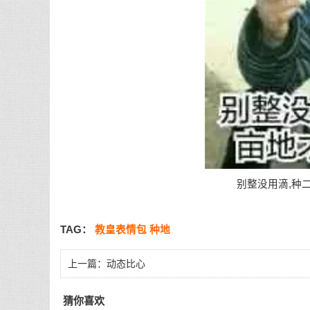
别整没用滴,种二
TAG：
教皇表情包
种地
上一篇：
动态比心
猜你喜欢