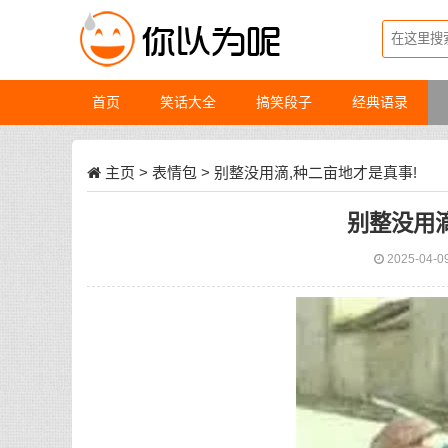
首页
笑话大全
搞笑段子
经典语录
主页
>
表情包
> 别整没用滴,种二亩地才是真事!
别整没用滴
2025-04-0