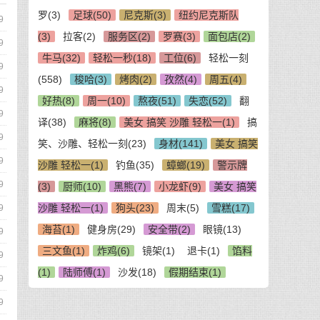
罗(3)
足球(50)
尼克斯(3)
纽约尼克斯队
9
(3)
拉客(2)
服务区(2)
罗赛(3)
面包店(2)
9
牛马(32)
轻松一秒(18)
工位(6)
轻松一刻
9
(558)
梭哈(3)
烤肉(2)
孜然(4)
周五(4)
9
好热(8)
周一(10)
熬夜(51)
失恋(52)
翻
9
译(38)
麻将(8)
美女 搞笑 沙雕 轻松一(1)
搞
9
笑、沙雕、轻松一刻(23)
身材(141)
美女 搞笑
9
沙雕 轻松一(1)
钓鱼(35)
蟑螂(19)
警示牌
9
(3)
厨师(10)
黑熊(7)
小龙虾(9)
美女 搞笑
沙雕 轻松一(1)
狗头(23)
周末(5)
雪糕(17)
9
海苔(1)
健身房(29)
安全带(2)
眼镜(13)
9
三文鱼(1)
炸鸡(6)
镜架(1)
退卡(1)
馅料
9
(1)
陆师傅(1)
沙发(18)
假期结束(1)
9
9