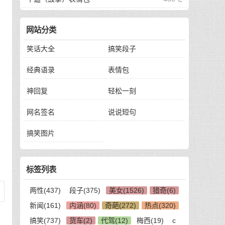
网站分类
笑话大全
搞笑段子
经典语录
表情包
神回复
轻松一刻
网名签名
说说短句
搞笑图片
标签列表
两性(437)
段子(375)
美女(1526)
猎奇(6)
新闻(161)
内涵(80)
奇葩(272)
热点(320)
搞笑(737)
货车(2)
代驾(12)
梅西(19)
c