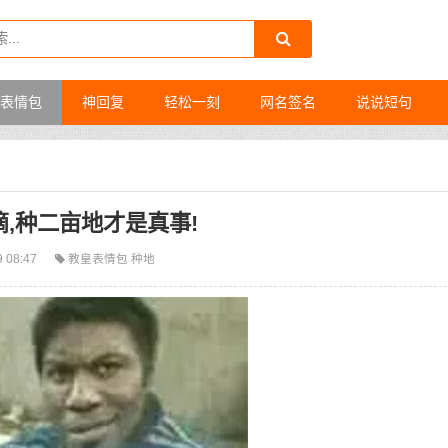
表情包
神回复
轻松一刻
网名签名
说说短句
,种二亩地才是真事!
9 08:47
教皇表情包
种地