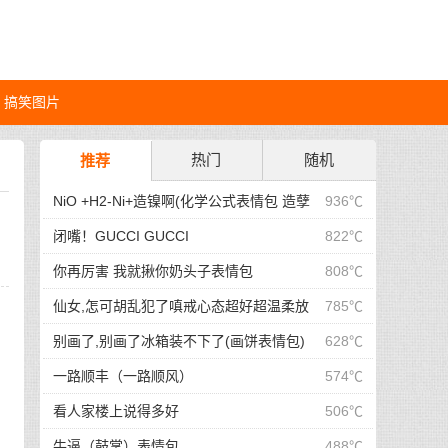
搞笑图片
热门
随机
推荐
NiO +H2-Ni+造镍啊(化学公式表情包 造孽
936℃
啊表情包)
闭嘴！GUCCI GUCCI
822℃
你再厉害 我就揪你奶头子表情包
808℃
仙女,怎可胡乱犯了嗔戒心态超好超温柔放
785℃
下屠刀莫生气有点耐心保持理智那就
别画了,别画了冰箱装不下了(画饼表情包)
628℃
一路顺丰（一路顺风）
574℃
看人家楼上说得多好
506℃
牛逼（鼓掌）表情包
488℃