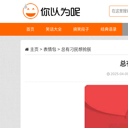
首页
笑话大全
搞笑段子
经典语录
主页
>
表情包
> 总有刁民想抢朕
总
2025-04-0