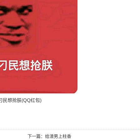
刁民想抢朕(QQ红包)
下一篇：
给渣男上柱香