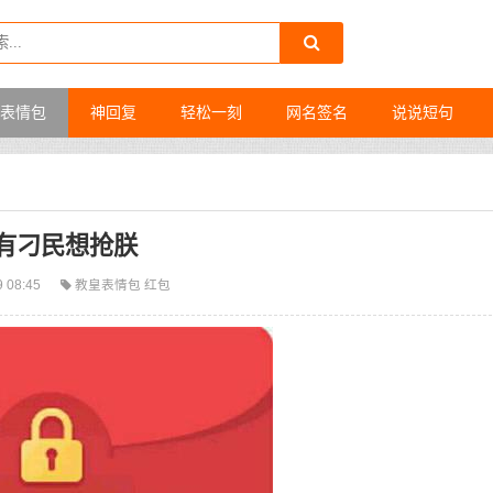
表情包
神回复
轻松一刻
网名签名
说说短句
有刁民想抢朕
9 08:45
教皇表情包
红包