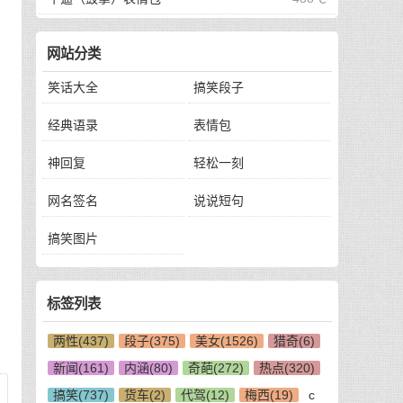
网站分类
笑话大全
搞笑段子
经典语录
表情包
神回复
轻松一刻
网名签名
说说短句
搞笑图片
标签列表
两性(437)
段子(375)
美女(1526)
猎奇(6)
新闻(161)
内涵(80)
奇葩(272)
热点(320)
搞笑(737)
货车(2)
代驾(12)
梅西(19)
c