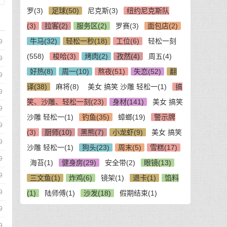
罗(3)
足球(50)
尼克斯(3)
纽约尼克斯队
(3)
拉客(2)
服务区(2)
罗赛(3)
面包店(2)
牛马(32)
轻松一秒(18)
工位(6)
轻松一刻
9
(558)
梭哈(3)
烤肉(2)
孜然(4)
周五(4)
9
好热(8)
周一(10)
熬夜(51)
失恋(52)
翻
9
译(38)
麻将(8)
美女 搞笑 沙雕 轻松一(1)
搞
9
笑、沙雕、轻松一刻(23)
身材(141)
美女 搞笑
9
沙雕 轻松一(1)
钓鱼(35)
蟑螂(19)
警示牌
9
(3)
厨师(10)
黑熊(7)
小龙虾(9)
美女 搞笑
9
沙雕 轻松一(1)
狗头(23)
周末(5)
雪糕(17)
9
海苔(1)
健身房(29)
安全带(2)
眼镜(13)
9
三文鱼(1)
炸鸡(6)
镜架(1)
退卡(1)
馅料
9
(1)
陆师傅(1)
沙发(18)
假期结束(1)
9
9