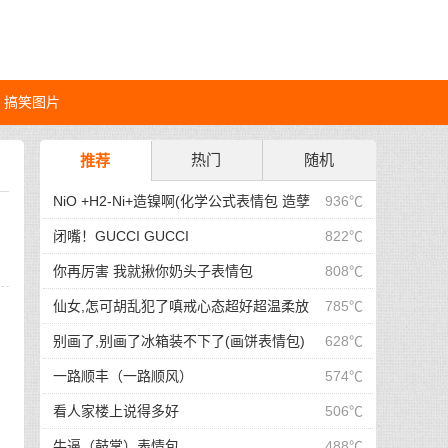
搞笑图片
热门
随机
推荐
NiO +H2-Ni+造镍啊(化学公式表情包 造孽
936℃
啊表情包)
闭嘴！GUCCI GUCCI
822℃
你再厉害 我就揪你奶头子表情包
808℃
仙女,怎可胡乱犯了嗔戒心态超好超温柔放
785℃
下屠刀莫生气有点耐心保持理智那就
别画了,别画了冰箱装不下了(画饼表情包)
628℃
一路顺丰（一路顺风）
574℃
看人家楼上说得多好
506℃
牛逼（鼓掌）表情包
488℃