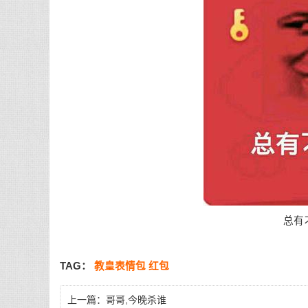
总有
TAG：
教皇表情包
红包
上一篇：
哥哥,今晚杀谁